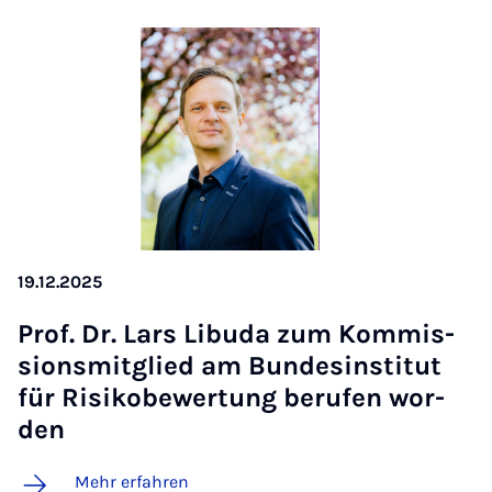
19.12.2025
Prof. Dr. Lars Li­bu­da zum Kom­mis­
si­ons­mit­glied am Bun­des­in­sti­tut
für Ri­si­ko­be­wer­tung be­ru­fen wor­
den
Mehr erfahren