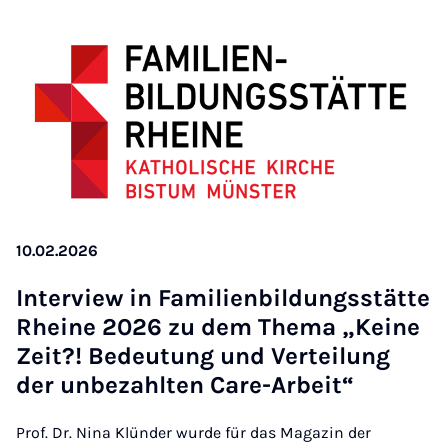
10.02.2026
In­ter­view in Fa­mi­li­en­bil­dungs­stät­te
Rhei­ne 2026 zu dem The­ma „K­ei­ne
Zeit?! Be­deu­tung und Ver­tei­lung
der un­be­zahl­ten Care-Ar­beit“
Prof. Dr. Nina Klünder wurde für das Magazin der