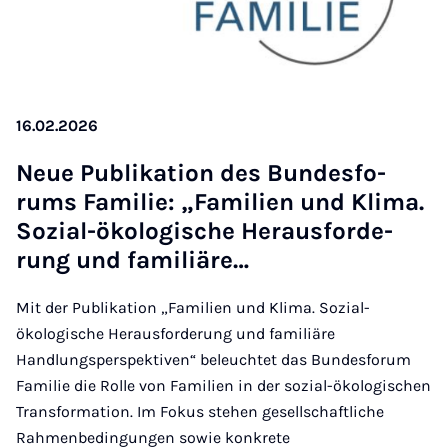
16.02.2026
Neue Pu­bli­ka­ti­on des Bun­des­fo­
rums Fa­mi­lie: „Fa­mi­li­en und Kli­ma.
So­zi­al-öko­lo­gi­sche Her­aus­for­de­
rung und fa­mi­li­äre…
Mit der Publikation „Familien und Klima. Sozial-
ökologische Herausforderung und familiäre
Handlungsperspektiven“ beleuchtet das Bundesforum
Familie die Rolle von Familien in der sozial-ökologischen
Transformation. Im Fokus stehen gesellschaftliche
Rahmenbedingungen sowie konkrete