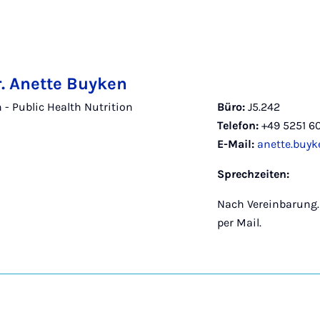
r. Anette Buyken
 - Public Health Nutrition
Büro:
J5.242
Telefon:
+49 5251 6
E-Mail:
anette.buy
Sprechzeiten:
Nach Vereinbarung.
per Mail.