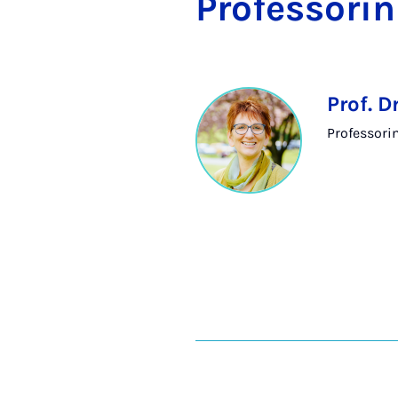
Pro­fes­so­rin
Prof. D
Professorin