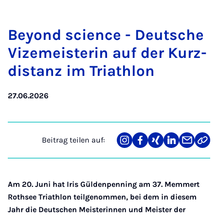
Beyond sci­ence - Deut­sche
Vi­ze­meis­te­rin auf der Kurz­
di­stanz im Tri­ath­lon
27.06.2026
Beitrag teilen auf:
Teilen
Teilen
Teilen
Teilen
Teilen
Link
auf
auf
auf
auf
über
kopi
Instagram
Facebook
Xing
LinkedIn
E-
Mail
Am 20. Juni hat Iris Güldenpenning am 37. Memmert
Rothsee Triathlon teilgenommen, bei dem in diesem
Jahr die Deutschen Meisterinnen und Meister der