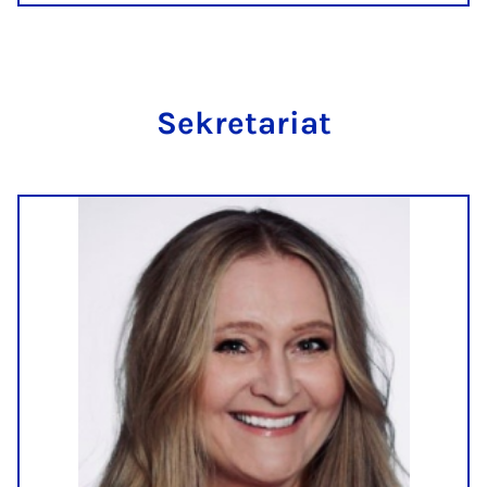
Se­kre­ta­ri­at