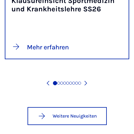
Klau­­sur­ein­­sicht Spor­t­­me­­di­­zin
und Krank­heits­leh­re SS26
Mehr erfahren
Weitere Neuigkeiten