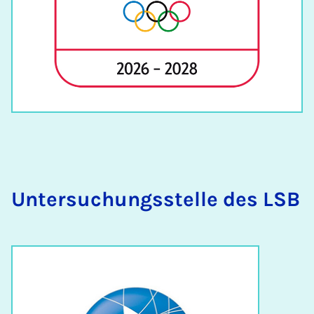
Un­ter­su­chungs­stel­le des LSB