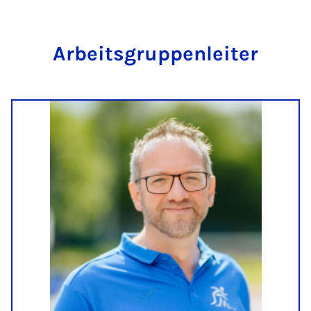
Ar­beits­grup­pen­lei­ter