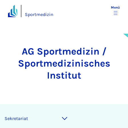
Menü
Sportmedizin
AG Sportmedizin /
Sportmedizinisches
Institut
Se­kre­ta­ri­at