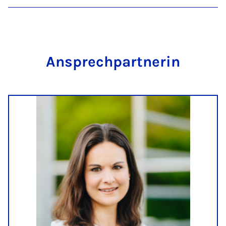
An­sprech­part­ne­rin