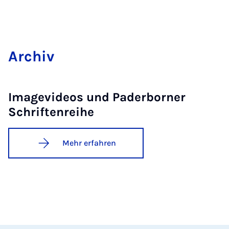
Ar­chiv
Image­vi­de­os und Pa­der­bor­ner
Schrif­ten­rei­he
Mehr erfahren