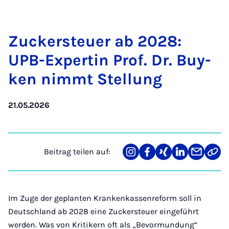
Zu­cker­steu­er ab 2028:
UPB-Ex­per­tin Prof. Dr. Buy­
ken nimmt Stel­lung
21.05.2026
Beitrag teilen auf:
Teilen
Teilen
Teilen
Teilen
Teilen
Link
auf
auf
auf
auf
über
kopi
Instagram
Facebook
Xing
LinkedIn
E-
Mail
Im Zuge der geplanten Krankenkassenreform soll in
Deutschland ab 2028 eine Zuckersteuer eingeführt
werden. Was von Kritikern oft als „Bevormundung“