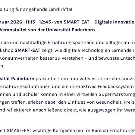
taltung für angehende Lehrkräfte!
ar 2026 · 11:15 - 12:45 · von SMART-EAT – Digitale Innovatio
eranstaltet von der Universität Paderborn
nde und nachhaltige Ernährung spannend und alltagsnah in
orkshop
SMART-EAT
zeigt, wie digitale Technologien Lernenden
 Konsumverhalten besser zu verstehen – und bewusste Ents
n.
sität Paderborn
präsentiert ein innovatives Unterrichtskonzep
e Ernährungssituationen und ein interaktives Feedbacksystem
innen und Schüler können in einer virtuellen Supermarktumg
en treffen, erleben dabei den Einfluss von Gesundheit, Preis
und reflektieren anschließend direkt, wie ausgewogen ihr War
ttelt SMART-EAT wichtige Kompetenzen im Bereich Ernährung