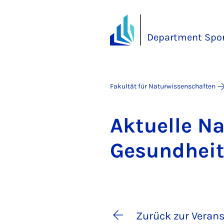
Department Spo
Fakultät für Naturwissenschaften
Ak­tu­el­le 
Ge­sund­heit
Zurück zur Verans