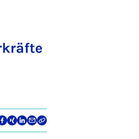
kräf­te
len
Teilen
Teilen
Teilen
Teilen
Link
auf
auf
auf
über
kopieren
tagram
Facebook
Xing
LinkedIn
E-