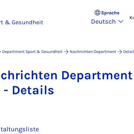
Sprache
K
Deutsch
rt & Gesundheit
Department Sport & Gesundheit
Nachrichten Department
Detai
Nach­rich­ten De­part­me
 - De­tails
taltungsliste