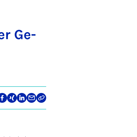
ter Ge­
len
Teilen
Teilen
Teilen
Teilen
Link
auf
auf
auf
über
kopieren
tagram
Facebook
Xing
LinkedIn
E-
Mail