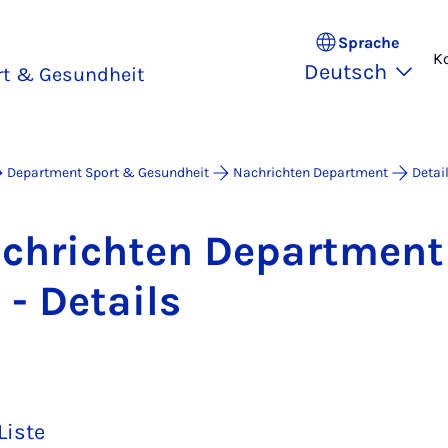
Sprache
K
Deutsch
rt & Gesundheit
Department Sport & Gesundheit
Nachrichten Department
Detai
Nach­rich­ten De­part­me
 - De­tails
Liste