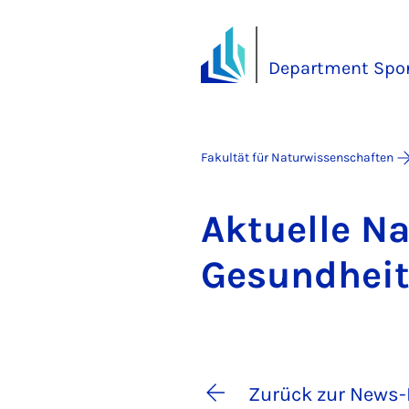
Department Spo
Fakultät für Naturwissenschaften
Ak­tu­el­le 
Ge­sund­heit
Zurück zur News-