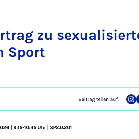
­trag zu se­xu­a­li­sier­
m Sport
Beitrag teilen auf:
Tei
auf
Ins
026 | 9:15-10:45 Uhr | SP2.0.201