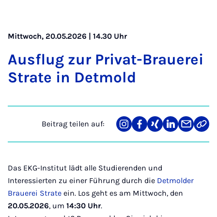
Mittwoch, 20.05.2026 | 14.30 Uhr
Aus­flug zur Pri­vat-Brau­e­rei
Stra­te in Det­mold
Beitrag teilen auf:
Teilen
Teilen
Teilen
Teilen
Teilen
Link
auf
auf
auf
auf
über
kopi
Instagram
Facebook
Xing
LinkedIn
E-
Mail
Das EKG-Institut lädt alle Studierenden und
Interessierten zu einer Führung durch die
Detmolder
Brauerei Strate
ein. Los geht es am Mittwoch, den
20.05.2026
, um
14:30 Uhr
.