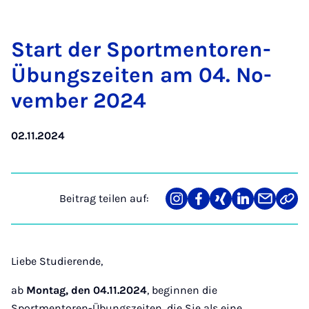
Start der Sport­men­to­ren-
Übungs­zei­ten am 04. No­
vem­ber 2024
02.11.2024
Beitrag teilen auf:
Teilen
Teilen
Teilen
Teilen
Teilen
Link
auf
auf
auf
auf
über
kopi
Instagram
Facebook
Xing
LinkedIn
E-
Mail
Liebe Studierende,
ab
Montag, den 04.11.2024
, beginnen die
Sportmentoren-Übungszeiten, die Sie als eine