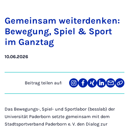
Ge­mein­sam wei­ter­den­ken:
Be­we­gung, Spiel & Sport
im Ganz­tag
10.06.2026
Beitrag teilen auf:
Teilen
Teilen
Teilen
Teilen
Teilen
Link
auf
auf
auf
auf
über
kopi
Instagram
Facebook
Xing
LinkedIn
E-
Mail
Das Bewegungs-, Spiel- und Sportlabor (besslab) der
Universität Paderborn setzte gemeinsam mit dem
Stadtsportverband Paderborn e. V. den Dialog zur