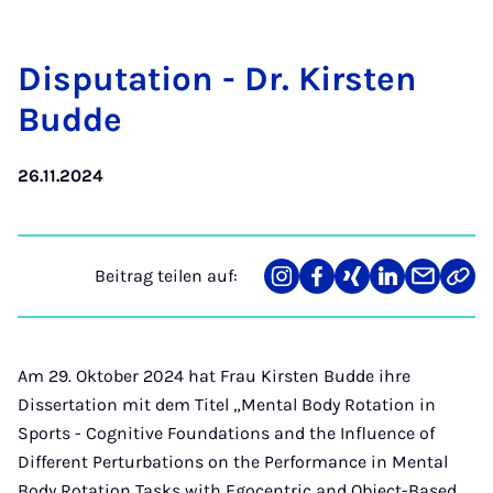
Dis­pu­ta­ti­on - Dr. Kirs­ten
Bud­de
26.11.2024
Beitrag teilen auf:
Teilen
Teilen
Teilen
Teilen
Teilen
Link
auf
auf
auf
auf
über
kopi
Instagram
Facebook
Xing
LinkedIn
E-
Mail
Am 29. Oktober 2024 hat Frau Kirsten Budde ihre
Dissertation mit dem Titel „Mental Body Rotation in
Sports - Cognitive Foundations and the Influence of
Different Perturbations on the Performance in Mental
Body Rotation Tasks with Egocentric and Object-Based