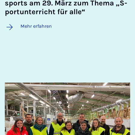
sports am 29. März zum The­ma „S­
port­un­ter­richt für al­le“
Mehr erfahren