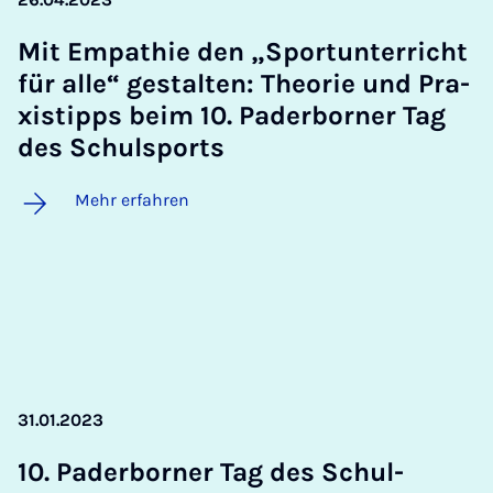
Mit Em­pa­thie den „S­port­un­ter­richt
für al­le“ ge­stal­ten: The­o­rie und Pra­
xis­tipps beim 10. Pa­der­bor­ner Tag
des Schul­sports
Mehr erfahren
31.01.2023
10. Pa­der­bor­ner Tag des Schul­