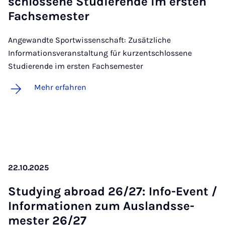
schlos­se­ne Stu­die­ren­de im ers­ten
Fach­se­mes­ter
Angewandte Sportwissenschaft: Zusätzliche
Informationsveranstaltung für kurzentschlossene
Studierende im ersten Fachsemester
Mehr erfahren
22.10.2025
Stu­dy­ing ab­road 26/27: In­fo-Event /
In­for­ma­ti­o­nen zum Aus­lands­se­
mes­ter 26/27