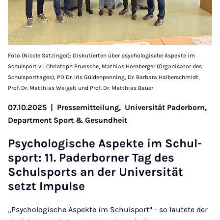
Foto (Nicole Satzinger): Diskutierten über psychologische Aspekte im
Schulsport v.l. Christoph Prunsche, Mathias Hornberger (Organisator des
Schulsporttages), PD Dr. Iris Güldenpenning, Dr. Barbara Halberschmidt,
Prof. Dr. Matthias Weigelt und Prof. Dr. Matthias Bauer
07.10.2025
|
Pressemitteilung,
Universität Paderborn,
Department Sport & Gesundheit
Psy­cho­lo­gi­sche Aspek­te im Schul­
sport: 11. Pa­der­bor­ner Tag des
Schul­sports an der Uni­ver­si­tät
setzt Im­pul­se
„Psychologische Aspekte im Schulsport“ - so lautete der