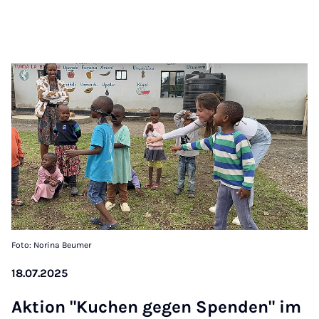
Foto: Norina Beumer
18.07.2025
Ak­ti­on "Ku­chen ge­gen Spen­den" im