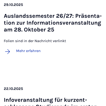
29.10.2025
Aus­lands­se­mes­ter 26/27: Prä­sen­ta­
ti­on zur In­for­ma­ti­ons­ver­an­stal­tung
am 28. Ok­to­ber 25
Folien sind in der Nachricht verlinkt
Mehr erfahren
22.10.2025
In­fo­ver­an­stal­tung für kur­z­ent­