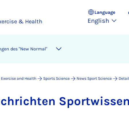
Language
English
xercise & Health
ungen des "New Normal"
 Exercise and Health
Sports Science
News Sport Science
Detai
a­chricht­en Sportwisse