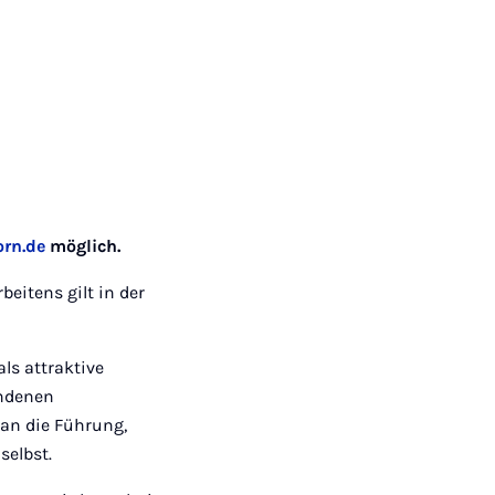
orn.de
möglich.
eitens gilt in der
ls attraktive
undenen
 an die Führung,
selbst.