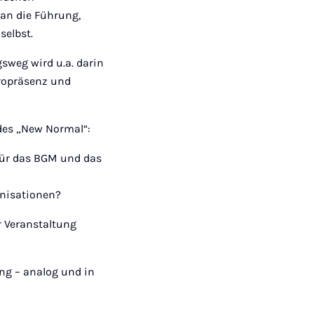
 an die Führung,
selbst.
weg wird u.a. darin
üropräsenz und
des „New Normal“:
für das BGM und das
nisationen?
r Veranstaltung
ng – analog und in