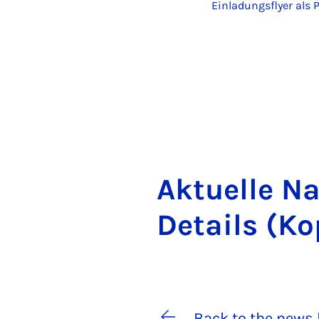
Einladungsflyer als 
Ak­tuelle N
De­tails (Ko
Back to the news 