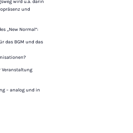
weg wird u.a. darin
üropräsenz und
des „New Normal“:
für das BGM und das
nisationen?
r Veranstaltung
ng – analog und in