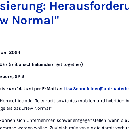
isierung: Herausforde
ew Normal"
 Juni 2024
0 Uhr (mit anschließendem get together)
erborn, SP 2
s zum 14. Juni per E-Mail an
Lisa.Sennefelder@uni-paderb
omeoffice oder Telearbeit sowie des mobilen und hybriden Arb
age als das „New Normal“.
önnen sich Unternehmen schwer entgegenstellen, wenn sie a
nommen werden wollen. Zugleich müssen sie die damit verb