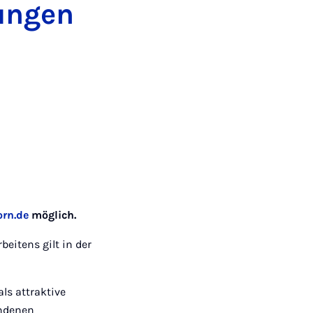
Mail
rungen
orn.de
möglich.
eitens gilt in der
ls attraktive
undenen