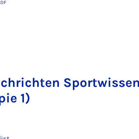
PDF
a­chricht­en Sportwisse
pie 1)
list