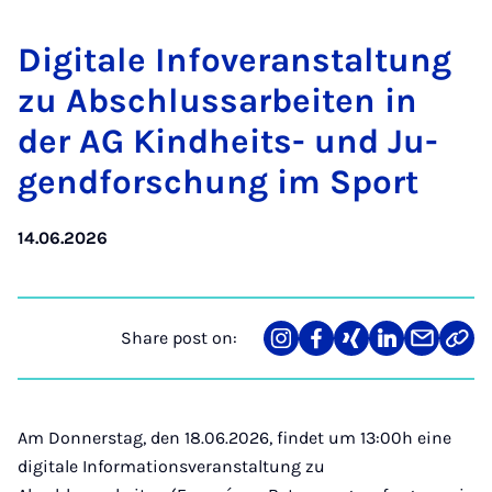
Di­gitale In­fover­an­stal­tung
zu Ab­schlus­sarbeiten in
der AG Kind­heits- und Ju­
gend­forschung im Sport
14.06.2026
Share post on:
Share
Teilen
Teilen
Teilen
Teilen
Link
on
auf
auf
auf
über
kopi
Instagram
Facebook
Xing
LinkedIn
E-
Mail
Am Donnerstag, den 18.06.2026, findet um 13:00h eine
digitale Informationsveranstaltung zu