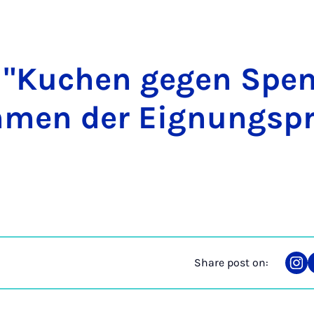
n "Kuchen ge­gen Spe
­men der Eignung­s­p
Share post on:
Sha
on
Ins