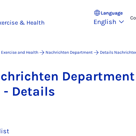
Language
Co
English
xercise & Health
 Exercise and Health
Nachrichten Department
Details Nachricht
a­chricht­en De­part­men
 - De­tails
list