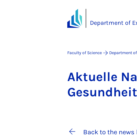
Department of E
Faculty of Science
Department of
Ak­tuelle N
Ge­sund­heit
Back to the news 