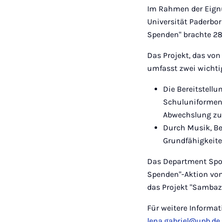
Im Rahmen der Eignu
Universität Paderbo
Spenden" brachte 280
Das Projekt, das von
umfasst zwei wichti
Die Bereitstell
Schuluniformen,
Abwechslung zu 
Durch Musik, Be
Grundfähigkeite
Das Department Spor
Spenden"-Aktion vo
das Projekt "Sambaz
Für weitere Informa
lena.gabriel@upb.de
.