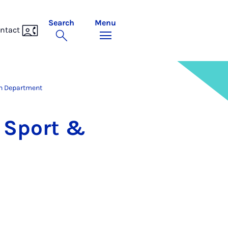
Search
Menu
ntact
en Department
t Sport &