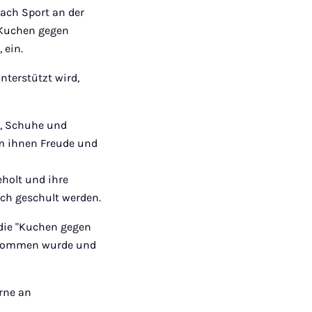
Mail
ach Sport an der
 "Kuchen gegen
 ein.
nterstützt wird,
n, Schuhe und
um ihnen Freude und
holt und ihre
sch geschult werden.
 die "Kuchen gegen
genommen wurde und
rne an