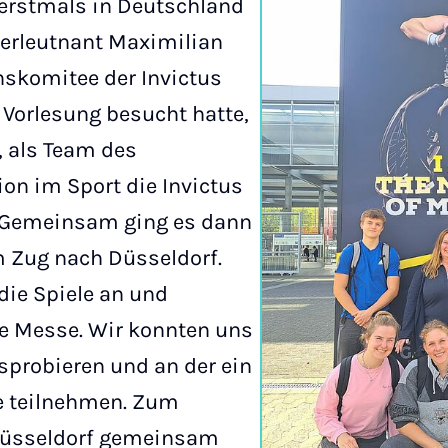
erstmals in Deutschland
erleutnant Maximilian
skomitee der Invictus
 Vorlesung besucht hatte,
, als Team des
ion im Sport die Invictus
. Gemeinsam ging es dann
 Zug nach Düsseldorf.
die Spiele an und
e Messe. Wir konnten uns
usprobieren und an der ein
e teilnehmen. Zum
 Düsseldorf gemeinsam