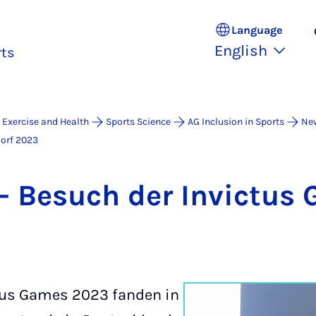
Language
English
rts
 Exercise and Health
Sports Science
AG Inclusion in Sports
Ne
dorf 2023
 Be­such der In­victus
ctus Games 2023 fanden in