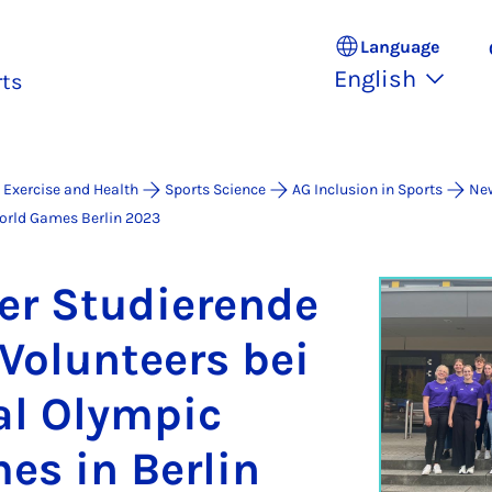
Language
English
rts
 Exercise and Health
Sports Science
AG Inclusion in Sports
Ne
orld Games Berlin 2023
r Stud­i­er­ende
Vo­lun­teers bei
al Olympic
s in Ber­lin