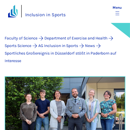
Menu
Inclusion in Sports
Faculty of Science
Department of Exercise and Health
Sports Science
AG Inclusion in Sports
News
Sportliches Großereignis in Düsseldorf stößt in Paderborn auf
Interesse