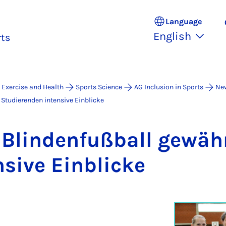
Language
English
rts
 Exercise and Health
Sports Science
AG Inclusion in Sports
Ne
Studierenden intensive Einblicke
 Blinden­fußball gewährt
s­ive Ein­blicke