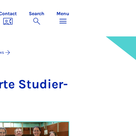
Contact
Search
Menu
ws
e Stud­i­er­