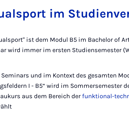
du­al­sport im Stu­di­en­ve
ualsport" ist dem Modul B5 im Bachelor of Ar
ar wird immer im ersten Studiensemester (
 Seminars und im Kontext des gesamten Mod
gsfeldern I - B5“ wird im Sommersemester d
baukurs aus dem Bereich der
funktional-tech
ählt