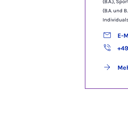
(B.A.), Sp
(B.A. und B
Individuals
E-M
+49
Meh