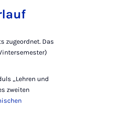
r­lauf
ts zugeordnet. Das
Wintersemester)
uls „Lehren und
es zweiten
nischen