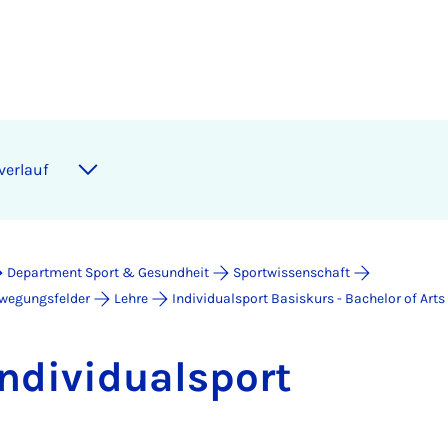
ver­lauf
Department Sport & Gesundheit
Sportwissenschaft
ewegungsfelder
Lehre
Individualsport Basiskurs - Bachelor of Arts
­di­vi­du­al­sport