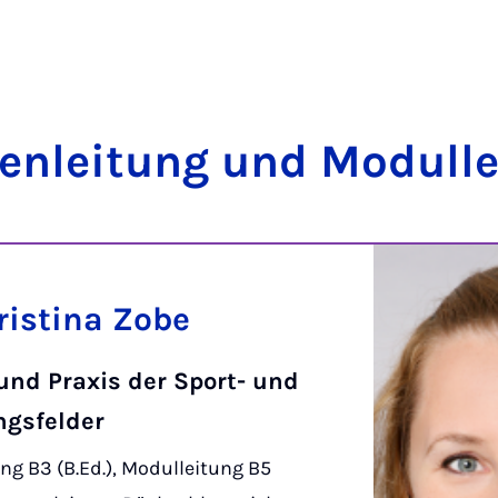
ten­lei­tung und Mo­dul­l
ristina Zobe
und Praxis der Sport- und
gsfelder
ng B3 (B.Ed.), Modulleitung B5