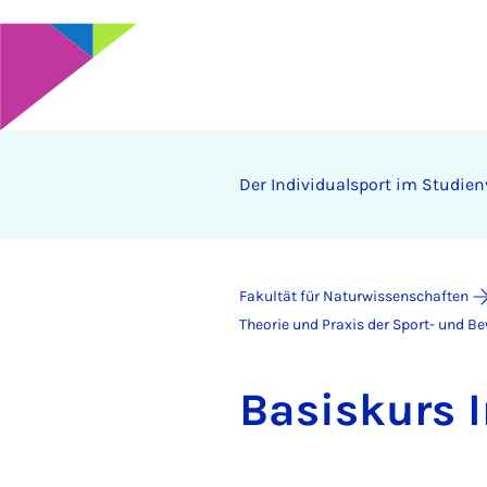
Der In­di­vi­du­al­sport im Stu­di­en­
Fakultät für Naturwissenschaften
Theorie und Praxis der Sport- und B
Ba­sis­kurs In