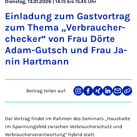
Dienstag, 13.01.2026 | 14.15 bis 15.45 Uhr
Ein­la­dung zum Gast­vor­trag
zum The­ma „Ver­brau­cher­
che­cker“ von Frau Dör­te
Adam-Gutsch und Frau Ja­
nin Hart­mann
Beitrag teilen auf:
Teilen
Teilen
Teilen
Teilen
Teilen
Link
auf
auf
auf
auf
über
kopi
Instagram
Facebook
Xing
LinkedIn
E-
Mail
Der Vortrag findet im Rahmen des Seminars „Haushalte
im Spannungsfeld zwischen Verbraucherschutz und
Verbraucherverantwortung“ hybrid statt.