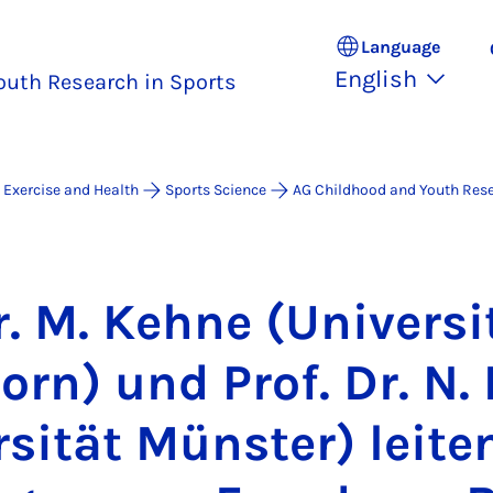
Language
English
outh Research in Sports
 Exercise and Health
Sports Science
AG Childhood and Youth Rese
r. M. Kehne (Uni­versi
orn) und Prof. Dr. N.
rsität Mün­ster) leite