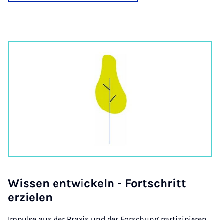
Wis­sen en­twick­eln - Forts­ch­ritt
erzielen
Impulse aus der Praxis und der Forschung partizipieren