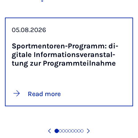
05.08.2026
Sport­ment­oren-Pro­gramm: di­
gitale In­form­a­tions­ver­an­stal­
tung zur Pro­gram­mteil­nahme
Read more