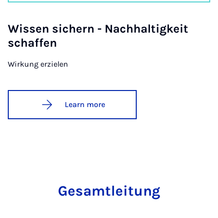
Wis­sen sich­ern - Nach­haltigkeit
schaf­fen
Wirkung erzielen
Learn more
Ges­amtlei­tung