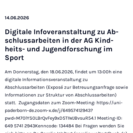
14.06.2026
Di­gitale In­fover­an­stal­tung zu Ab­
schlus­sarbeiten in der AG Kind­
heits- und Ju­gend­forschung im
Sport
Am Donnerstag, den 18.06.2026, findet um 13:00h eine
digitale Informationsveranstaltung zu
Abschlussarbeiten (Exposé zur Betreuungsanfrage sowie
Informationen zur Struktur von Abschlussarbeiten)
statt. Zugangsdaten zum Zoom-Meeting: https://uni-
paderborn-de.zoom-x.de/j/64957412943?
pwd=M70lYS0LBrQvFey9xD5TIWJBvsuR54.1 Meeting-ID:
649 5741 2943Kenncode: 134484 Bei Fragen wenden Sie