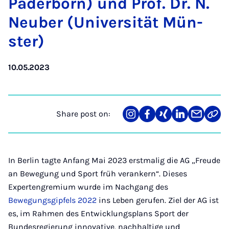
Pader­born) und Prof. Dr. N.
Neuber (Uni­versität Mün­
ster)
10.05.2023
Share post on:
Share
Teilen
Teilen
Teilen
Teilen
Link
on
auf
auf
auf
über
kopi
Instagram
Facebook
Xing
LinkedIn
E-
Mail
In Berlin tagte Anfang Mai 2023 erstmalig die AG „Freude
an Bewegung und Sport früh verankern“. Dieses
Expertengremium wurde im Nachgang des
Bewegungsgipfels 2022
ins Leben gerufen. Ziel der AG ist
es, im Rahmen des Entwicklungsplans Sport der
Bundesregierung innovative, nachhaltige und