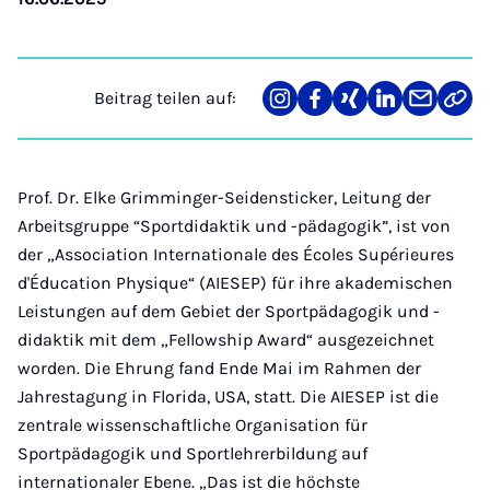
Beitrag teilen auf:
Teilen
Teilen
Teilen
Teilen
Teilen
Link
auf
auf
auf
auf
über
kopi
Instagram
Facebook
Xing
LinkedIn
E-
Mail
Prof. Dr. Elke Grimminger-Seidensticker, Leitung der
Arbeitsgruppe “Sportdidaktik und -pädagogik”, ist von
der „Association Internationale des Écoles Supérieures
d'Éducation Physique“ (AIESEP) für ihre akademischen
Leistungen auf dem Gebiet der Sportpädagogik und -
didaktik mit dem „Fellowship Award“ ausgezeichnet
worden. Die Ehrung fand Ende Mai im Rahmen der
Jahrestagung in Florida, USA, statt. Die AIESEP ist die
zentrale wissenschaftliche Organisation für
Sportpädagogik und Sportlehrerbildung auf
internationaler Ebene. „Das ist die höchste