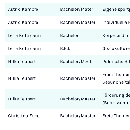
Astrid Kämpfe
Bachelor/Mater
Eigene sport
Astrid Kämpfe
Bachelor/Master
Individuelle
Lena Kottmann
Bachelor
Körperbild i
Lena Kottmann
B.Ed.
Soziokulture
Hilke Teubert
Bachelor/M.Ed.
Politische B
Freie Theme
Hilke Teubert
Bachelor/Master
Gesundheits
Förderung d
Hilke Teubert
Bachelor/Master
(Berufsschul
Christina Zobe
Bachelor/Master
Freie Themen