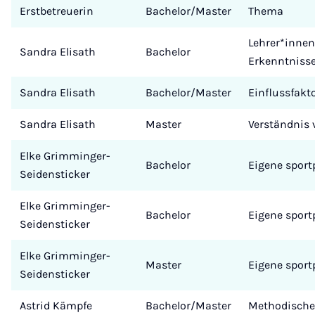
Erstbetreuerin
Bachelor/Master
Thema
Lehrer*innen
Sandra Elisath
Bachelor
Erkenntniss
Sandra Elisath
Bachelor/Master
Einflussfakt
Sandra Elisath
Master
Verständnis 
Elke Grimminger-
Bachelor
Eigene sport
Seidensticker
Elke Grimminger-
Bachelor
Eigene sport
Seidensticker
Elke Grimminger-
Master
Eigene sport
Seidensticker
Astrid Kämpfe
Bachelor/Master
Methodische