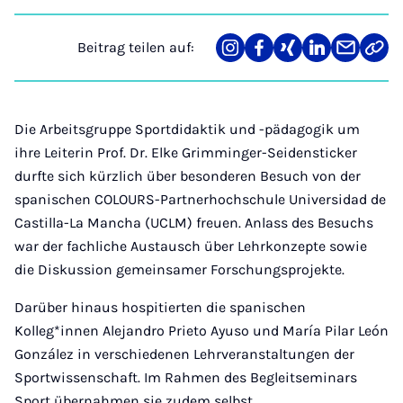
Beitrag teilen auf:
Teilen
Teilen
Teilen
Teilen
Teilen
Link
auf
auf
auf
auf
über
kopi
Instagram
Facebook
Xing
LinkedIn
E-
Mail
Die Arbeitsgruppe Sportdidaktik und -pädagogik um
ihre Leiterin Prof. Dr. Elke Grimminger-Seidensticker
durfte sich kürzlich über besonderen Besuch von der
spanischen COLOURS-Partnerhochschule Universidad de
Castilla-La Mancha (UCLM) freuen. Anlass des Besuchs
war der fachliche Austausch über Lehrkonzepte sowie
die Diskussion gemeinsamer Forschungsprojekte.
Darüber hinaus hospitierten die spanischen
Kolleg*innen Alejandro Prieto Ayuso und María Pilar León
González in verschiedenen Lehrveranstaltungen der
Sportwissenschaft. Im Rahmen des Begleitseminars
Sport übernahmen sie zudem selbst