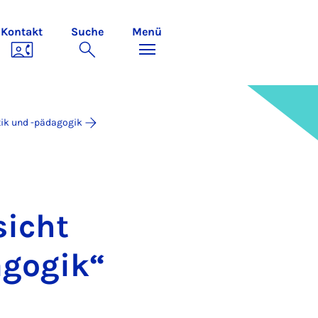
Kontakt
Suche
Menü
tik und -pädagogik
sicht
ago­gik“