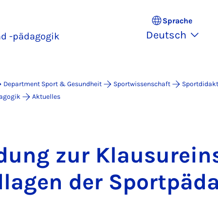
Sprache
Deutsch
nd -pädagogik
Department Sport & Gesundheit
Sportwissenschaft
Sportdidak
dagogik
Aktuelles
dung zur Klau­sur­ein­
la­gen der Sport­päd­