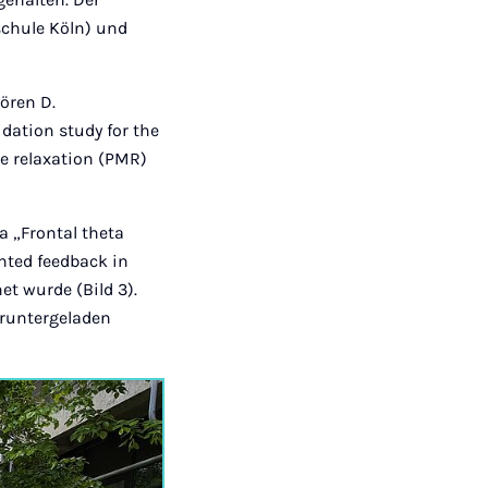
schule Köln) und
Sören D.
dation study for the
le relaxation (PMR)
a „Frontal theta
nted feedback in
t wurde (Bild 3).
eruntergeladen