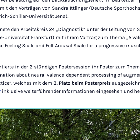
s mit den Vorträgen von Sandra Ittlinger (Deutsche Sporthoch
rich-Schiller-Universität Jena).
fnete den Arbeitskreis 24 „Diagnostik“ unter der Leitung von 
-Universität Frankfurt) mit ihrem Vortrag zum Thema „A vali
e Feeling Scale and Felt Arousal Scale for a progressive musc
tierte in der 2-stündigen Postersession ihr Poster zum Them
ormation about neural valence-dependent processing of augme
ctice“, welches mit dem
3. Platz beim Posterpreis
ausgezeichne
r
inklusive weiterführender Informationen eingesehen und h