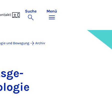
Suche
Menü
ontakt
ogie und Bewegung
Archiv
s­ge­
lo­gie