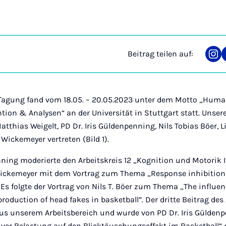
Beitrag teilen auf:
Tei
auf
Ins
-Tagung fand vom 18.05. – 20.05.2023 unter dem Motto „Hum
tion & Analysen“ an der Universität in Stuttgart statt. Unser
atthias Weigelt, PD Dr. Iris Güldenpenning, Nils Tobias Böer, L
Wickemeyer vertreten (Bild 1).
nning moderierte den Arbeitskreis 12 „Kognition und Motorik I“ 
ickemeyer mit dem Vortrag zum Thema „Response inhibition f
 Es folgte der Vortrag von Nils T. Böer zum Thema „The influenc
roduction of head fakes in basketball”. Der dritte Beitrag des
us unserem Arbeitsbereich und wurde von PD Dr. Iris Gülde
iver Belastung auf den Blicktäuschungseffekt im Basketball“ 