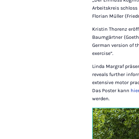
Arbeitskreis schlos
Florian Müller (Fried
Kristin Thorenz eröf
Baumgärtner (Goethe
German version of th
exercise“.
Linda Margraf präsen
reveals further inf
extensive motor pra
Das Poster kann
hie
werden.