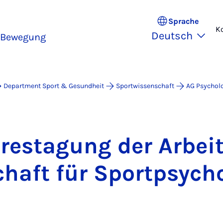
Sprache
K
Deutsch
 Bewegung
Department Sport & Gesundheit
Sportwissenschaft
AG Psychol
­res­ta­gung der Ar­beit
haft für Sport­psy­cho­