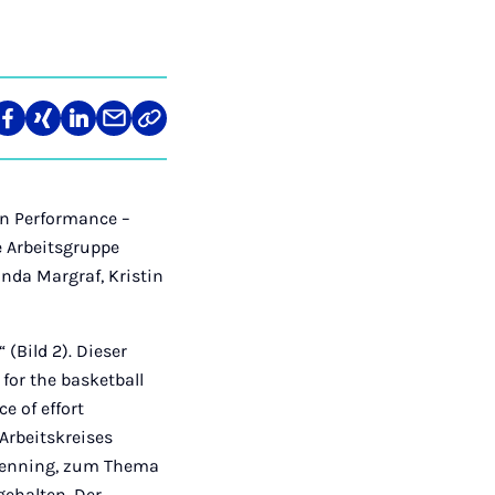
len
Teilen
Teilen
Teilen
Teilen
Link
auf
auf
auf
über
kopieren
tagram
Facebook
Xing
LinkedIn
E-
Mail
an Performance –
e Arbeitsgruppe
inda Margraf, Kristin
(Bild 2). Dieser
or the basketball
e of effort
 Arbeitskreises
npenning, zum Thema
gehalten. Der