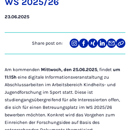
WS 2025/26
23.06.2025
Share post on:
Share
Teilen
Teilen
Teilen
Teilen
Link
on
auf
auf
auf
über
kopi
Instagram
Facebook
Xing
LinkedIn
E-
Mail
Am kommenden
Mittwoch, den 25.06.2025
, findet
um
11:15h
eine digitale Informationsveranstaltung zu
Abschlussarbeiten im Arbeitsbereich Kindheits- und
Jugendforschung im Sport statt. Diese ist
studiengangsübergreifend für alle Interessierten offen,
die sich für einen Betreuungsplatz im WS 2025/26
bewerben möchten. Konkret wird das Vorgehen zum
Einreichen der Forschungsidee auf Basis des
entsprechenden Dokuments thematisiert.