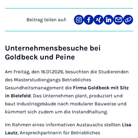
Beitrag teilen auf:
Teilen
Teilen
Teilen
Teilen
Teilen
Link
auf
auf
auf
auf
über
kopi
Instagram
Facebook
Xing
LinkedIn
E-
Mail
Unternehmensbesuche bei
Goldbeck und Peine
Am Freitag, den 16.01.2026, besuchten die Studierenden
des Masterstudiengangs Betriebliches
Gesundheitsmanagement die
Firma Goldbeck mit Sitz
in Bielefeld
. Das Unternehmen plant, produziert und
baut Industriegebäude nach modularer Bauweise und
kümmert sich zudem um die Instandhaltung.
Im Rahmen eines informativen Austauschs stellten
Lisa
Lautz
, Ansprechpartnerin für Betriebliches