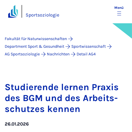
Menü
Sportsoziologie
Fakultät für Naturwissenschaften
Department Sport & Gesundheit
Sportwissenschaft
AG Sportsoziologie
Nachrichten
Detail AG4
Stu­die­ren­de ler­nen Pra­xis
des BGM und des Ar­beits­
schut­zes ken­nen
26.01.2026