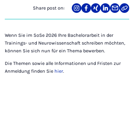
Share post on:
Share
Teilen
Teilen
Teilen
Teilen
Link
on
auf
auf
auf
über
kopi
Instagram
Facebook
Xing
LinkedIn
E-
Mail
Wenn Sie im SoSe 2026 Ihre Bachelorarbeit in der
Trainings- und Neurowissenschaft schreiben möchten,
können Sie sich nun für ein Thema bewerben.
Die Themen sowie alle Informationen und Fristen zur
Anmeldung finden Sie
hier
.